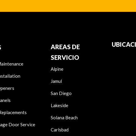
UBICAC
AREAS DE
S
SERVICIO
aintenance
Alpine
stallation
Jamul
peners
San Diego
anels
Lakeside
 Replacements
Solana Beach
age Door Service
Carlsbad