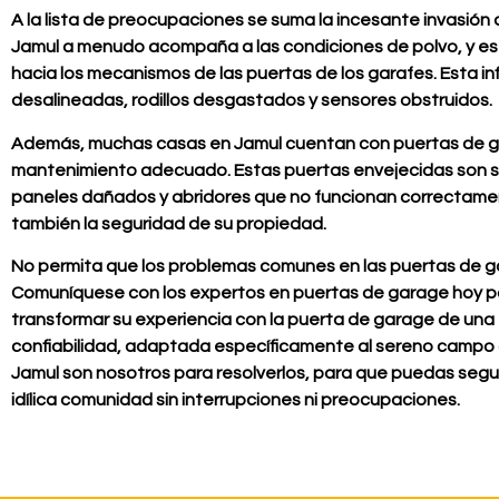
A la lista de preocupaciones se suma la incesante invasión 
Jamul a menudo acompaña a las condiciones de polvo, y e
hacia los mecanismos de las puertas de los garafes. Esta in
desalineadas, rodillos desgastados y sensores obstruidos.
Además, muchas casas en Jamul cuentan con puertas de ga
mantenimiento adecuado. Estas puertas envejecidas son s
paneles dañados y abridores que no funcionan correctamente
también la seguridad de su propiedad.
No permita que los problemas comunes en las puertas de ga
Comuníquese con los expertos en puertas de garage hoy pa
transformar su experiencia con la puerta de garage de una 
confiabilidad, adaptada específicamente al sereno campo 
Jamul son nosotros para resolverlos, para que puedas seguir
idílica comunidad sin interrupciones ni preocupaciones.